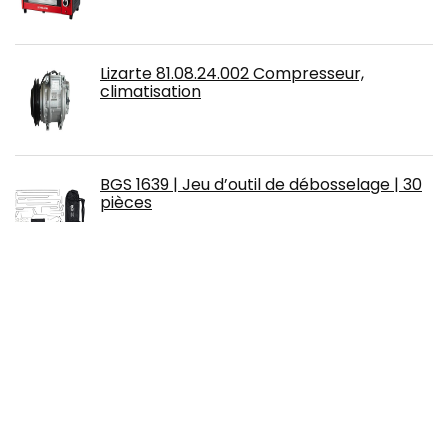
Lizarte 81.08.24.002 Compresseur,
climatisation
BGS 1639 | Jeu d’outil de débosselage | 30
pièces
Cartrend Marchepied Simple, Pliable, pour
Camping-Car, Caravane, Charge
maximale : jusqu'à 150 kg & Lot de 4
plaques de Base empilables pour
Caravane
Petit ventilateur de fourgon rotatif à profil