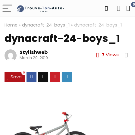
0
Home
»
dynacraft-24-boys_1
»
dynacraft-24-boys_1
dynacraft-24-boys_1
Stylishweb
7
Views
March 20, 2019
0
Save