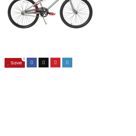
0
Save