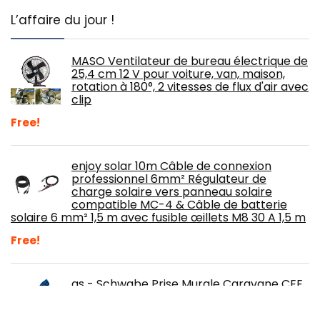
L’affaire du jour !
MASO Ventilateur de bureau électrique de
25,4 cm 12 V pour voiture, van, maison,
rotation à 180°, 2 vitesses de flux d'air avec
clip
Free!
enjoy solar 10m Câble de connexion
professionnel 6mm² Régulateur de
charge solaire vers panneau solaire
compatible MC-4 & Câble de batterie
solaire 6 mm² 1,5 m avec fusible œillets M8 30 A 1,5 m
Free!
as - Schwabe Prise Murale Caravane CEE
230V / 16A Clapet de Protection Prise 3
Pôles Caravanes et CampingCars Pour