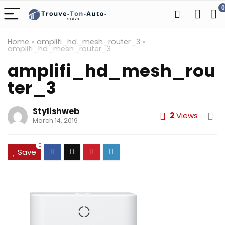
0
Home
»
amplifi_hd_mesh_router_3
»
amplifi_hd_mesh_router_3
amplifi_hd_mesh_rou
ter_3
Stylishweb
2
Views
March 14, 2019
0
Save