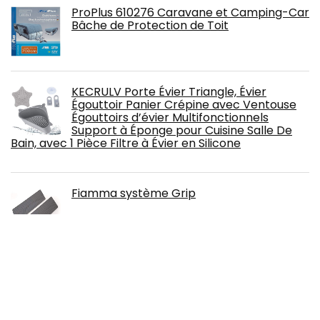
ProPlus 610276 Caravane et Camping-Car
Bâche de Protection de Toit
KECRULV Porte Évier Triangle, Évier
Égouttoir Panier Crépine avec Ventouse
Égouttoirs d’évier Multifonctionnels
Support à Éponge pour Cuisine Salle De
Bain, avec 1 Pièce Filtre à Évier en Silicone
Fiamma système Grip
accessorypart Compatible avec
Volkswagen T5 Transporter 2003-2015 Fly
Model Barres de Toit Railing Porte-
Bagages de Voiture Noir Aluminium 2