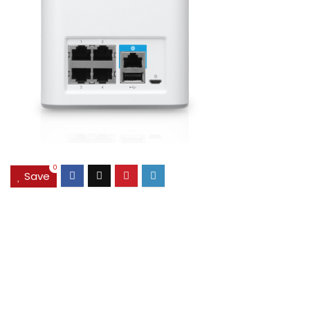
0
Save