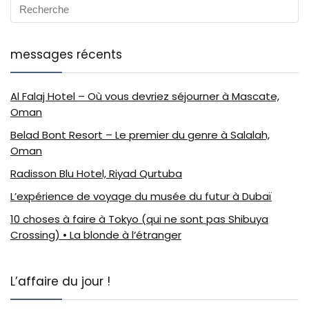
messages récents
Al Falaj Hotel – Où vous devriez séjourner à Mascate,
Oman
Belad Bont Resort – Le premier du genre à Salalah,
Oman
Radisson Blu Hotel, Riyad Qurtuba
L’expérience de voyage du musée du futur à Dubaï
10 choses à faire à Tokyo (qui ne sont pas Shibuya
Crossing) • La blonde à l’étranger
L’affaire du jour !