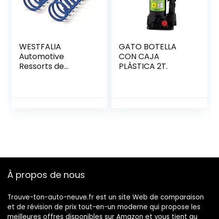
WESTFALIA
GATO BOTELLA
Automotive
CON CAJA
Ressorts de
PLÁSTICA 2T.
Renfort
40753050001.
À propos de nous
Trouve-ton-auto-neuve.fr est un site Web de comparaison
et de révision de prix tout-en-un moderne qui propose les
meilleures offres disponibles sur Amazon et vous tient au