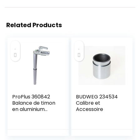
Related Products
ProPlus 360842
BUDWEG 234534
Balance de timon
Calibre et
en aluminium
Accessoire
Charge d’appui
max. 100 kg Avec
sac de rangement