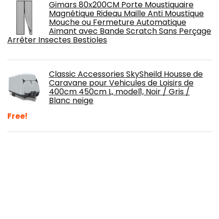
Gimars 80x200CM Porte Moustiquaire
Magnétique Rideau Maille Anti Moustique
Mouche ou Fermeture Automatique
Aimant avec Bande Scratch Sans Perçage
Arrêter Insectes Bestioles
Classic Accessories SkySheild Housse de
Caravane pour Vehicules de Loisirs de
400cm 450cm L, model1, Noir / Gris /
Blanc neige
Free!
CESFONJER Imperméable à l'eau
Connecteur, Électrique Prise Mâle et
Femelle, AWG Connecteur étanche
électrique pour Moto Scooter Auto Truck
Marine Fil Harnais Sockets (3 Pin × 10 Ensembles)
LAS 11840 Housse pour Caravane