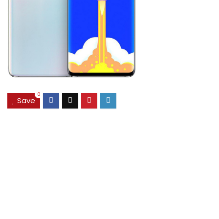
0
Save