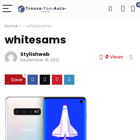
0
Home
»
»
whitesams
whitesams
Stylishweb
0
Views
September 15, 2021
0
Save