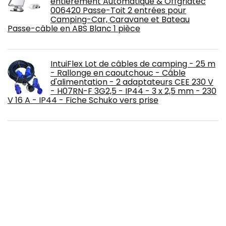
entièrement Automatique & Offgridtec
006420 Passe-Toit 2 entrées pour
Camping-Car, Caravane et Bateau
Passe-câble en ABS Blanc 1 pièce
IntuiFlex Lot de câbles de camping - 25 m
- Rallonge en caoutchouc - Câble
d'alimentation - 2 adaptateurs CEE 230 V
- H07RN-F 3G2,5 - IP44 - 3 x 2,5 mm - 230
V 16 A - IP44 - Fiche Schuko vers prise
Büttner Elektronik MT 4000iQ Contrôleur
de Charge avec shunt 200 A
prévenir 92158 Treuil kit de support