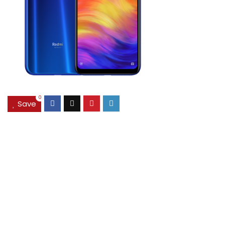
0
Save