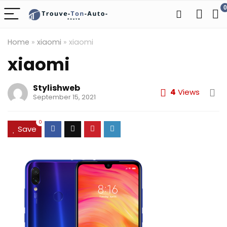
0
Home
»
xiaomi
»
xiaomi
xiaomi
Stylishweb
4
Views
September 15, 2021
0
Save