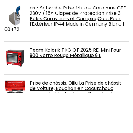
as - Schwabe Prise Murale Caravane CEE
230V / 16A Clapet de Protection Prise 3
Pôles Caravanes et CampingCars Pour
l'Extérieur IP44 Made in Germany Blanc I
60472
Team Kalorik TKG OT 2025 RD Mini Four
900 Verre Rouge Métallique 9 L
Prise de châssis, Qiilu La Prise de châssis
de Voiture, Bouchon en Caoutchouc
imperméable de châssis Branche des
Accessoires pour JK 2007-2017
zootop Auvent de voiture Abri de soleil
Imperméable Auvent de voiture Tente de
camping avec tissu Oxford enduit