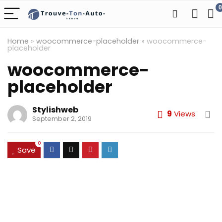
0
Home
»
woocommerce-placeholder
»
woocommerce-
placeholder
woocommerce-
placeholder
Stylishweb
9
Views
September 2, 2019
0
Save