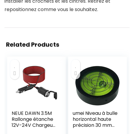
installer les crochets et les cintres. Retirez et
repositionnez comme vous le souhaitez.
Related Products
NEUE DAWN 3.5M
umei Niveau à bulle
Rallonge étanche
horizontal haute
12V-24V Chargeur
précision 30 mm
de voiture allume
vert (30 x 8 mm)