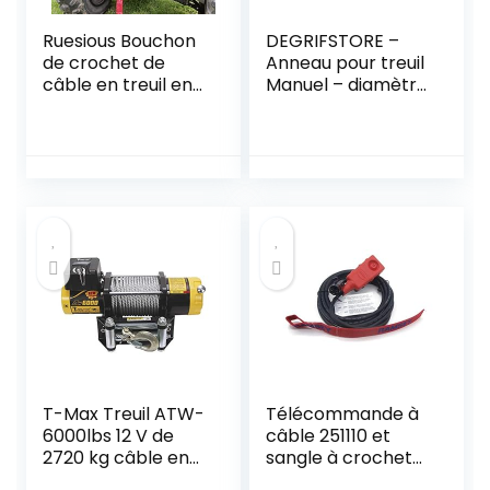
Ruesious Bouchon
DEGRIFSTORE –
de crochet de
Anneau pour treuil
câble en treuil en
Manuel – diamètre
caoutchouc pour
intérieur 12mm
ATV UTV,
économiseur de
ligne robuste en
noir avec clé Allen
T-Max Treuil ATW-
Télécommande à
6000lbs 12 V de
câble 251110 et
2720 kg câble en
sangle à crochet
Acier
pour treuils