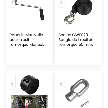
Rebadis Manivelle
Sealey GWES20
pour treuil
Sangle de treuil de
remorque Manuel,
remorque 50 mm
poignée Rechange
x 10 m Résistance
de treuil remorque,
à la rupture 1350
pièce d’origine
kg avec crochet
Constructeur
forgé