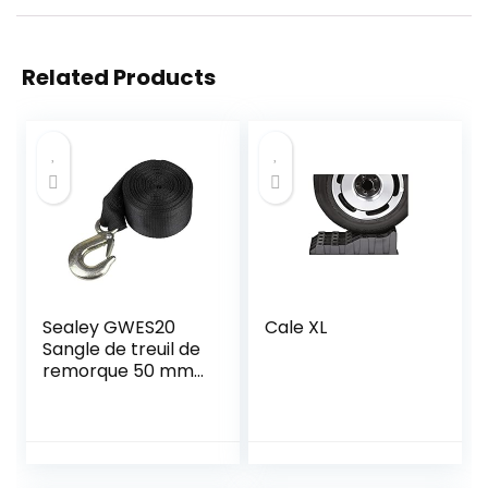
Related Products
Sealey GWES20
Cale XL
Sangle de treuil de
remorque 50 mm
x 10 m Résistance
à la rupture 1350
kg avec crochet
forgé