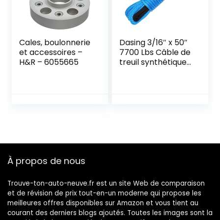
Cales, boulonnerie
Dasing 3/16″ x 50″
et accessoires –
7700 Lbs Câble de
H&R – 6055665
treuil synthétique
avec housse de
protection pour
ATV UTV (bleu)
À propos de nous
Trouve-ton-auto-neuve.fr est un site Web de comparaison
et de révision de prix tout-en-un moderne qui propose les
meilleures offres disponibles sur Amazon et vous tient au
courant des derniers blogs ajoutés. Toutes les images sont la