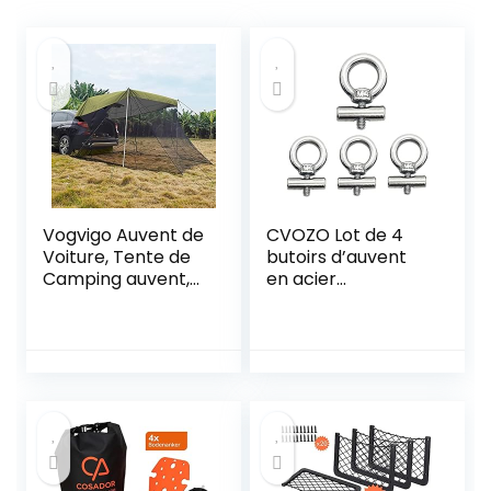
Vogvigo Auvent de
CVOZO Lot de 4
Voiture, Tente de
butoirs d’auvent
Camping auvent,
en acier
Tente d’extension
inoxydable – Kit de
arrière/latérale de
blocage pour
Voiture avec Filet
store de camping
Tente
– Accessoires pour
multifonctionnelle
rail de passepoil
Anti-moustiques
pour caravane,
et de Protection
camping-car,
Solaire pour
camping-car,
SUV/RV/Bus
bateau