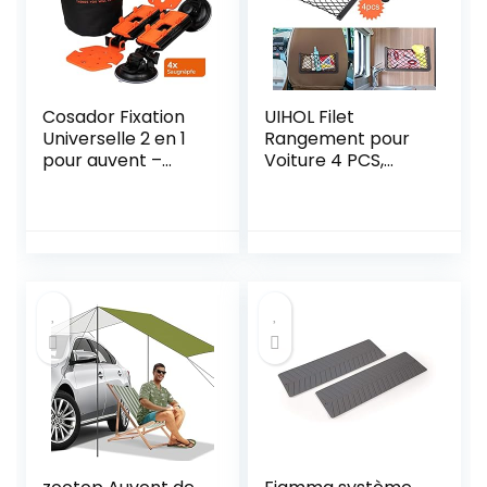
Cosador Fixation
UIHOL Filet
Universelle 2 en 1
Rangement pour
pour auvent –
Voiture 4 PCS,
Ventouse
Organisateurs
puissante et
Rangement Coffre
ancrage au Sol –
35,5 * 18,5 CM,
Accessoire de
Multifonctionnel
Camping
Sac Pocket
Professionnel –
Organizer de
Accessoire de
Voiture pour
Camping-Car
Ustensiles,
Camping-Cars,
Bateaux, Maison
(avec 20 Vis)