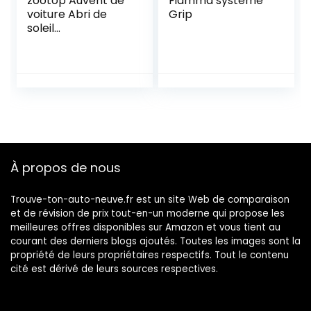
zootop Auvent de
Fiamma système
voiture Abri de
Grip
soleil
Imperméable
Auvent de voiture
Tente de camping
avec tissu Oxford
enduit d’argent
210D Auvent de
voiture Bâche de
bâche réglable
pour SUV Minivan
À propos de nous
79x118in (Vert)
Trouve-ton-auto-neuve.fr est un site Web de comparaison
et de révision de prix tout-en-un moderne qui propose les
meilleures offres disponibles sur Amazon et vous tient au
courant des derniers blogs ajoutés. Toutes les images sont la
propriété de leurs propriétaires respectifs. Tout le contenu
cité est dérivé de leurs sources respectives.