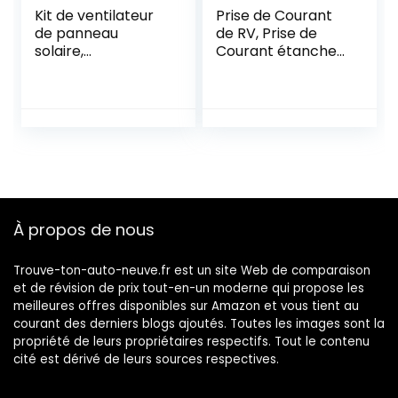
Kit de ventilateur
Prise de Courant
de panneau
de RV, Prise de
solaire,
Courant étanche
équipement de
16A 220V-240V
ventilation
Prise de Courant
extérieure à
Femelle Externe
double extracteur
3Pin Affleurante
d’air 10W 800MA
pour Caravane de
mini panneau
Remorque de
solaire pour serres
Camping-car de
de camping-car,
RV
hangars, maisons
À propos de nous
pour animaux
Trouve-ton-auto-neuve.fr est un site Web de comparaison
et de révision de prix tout-en-un moderne qui propose les
meilleures offres disponibles sur Amazon et vous tient au
courant des derniers blogs ajoutés. Toutes les images sont la
propriété de leurs propriétaires respectifs. Tout le contenu
cité est dérivé de leurs sources respectives.