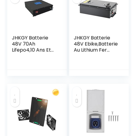
extérieur),
fabriquée en
France
JHKGY Batterie
JHKGY Batterie
48V 70Ah
48V Ebike,Batterie
Lifepo4,10 Ans Et
Au Lithium Fer
Plus À Vie,Batterie
Phosphate
Rechargeable Au
9AH,avec
Lithium Fer
Chargeur 5A,pour
Phosphate À
Voiture Électrique,
Décharge
Voiture Électrique
Profonde,pour La
À Trois Roues,
Batterie De
Voiture À Basse
Stockage
Vitesse À Quatre
D’énergie Solaire
Roues
De Chariot De Golf
EV RV