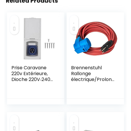
Related Products
Prise Caravane
Brennenstuhl
220v Extérieure,
Rallonge
Dioche 220V‑240V
électrique/Prolong
16A Prise de
ateur électrique
Courant étanche
Solutions Outdoor
Externe 3Pin Flush
pour Camping-
Femelle Prise de
Cars, caravanes,
Courant pour RV
Bateaux,
Camping-Car
commerces
Remorque
ambulants (15m
Caravane
H07RN-F 3G1,5, en