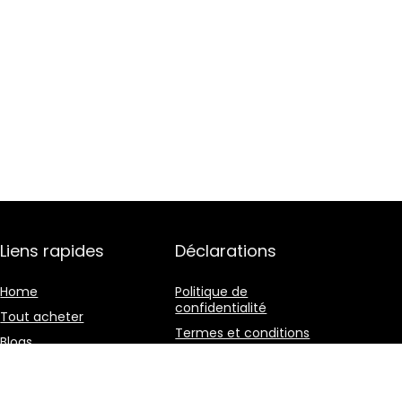
Liens rapides
Déclarations
Home
Politique de
confidentialité
Tout acheter
Termes et conditions
Blogs
Divulgation des
Nos boutiques en ligne
affiliations
Publicité