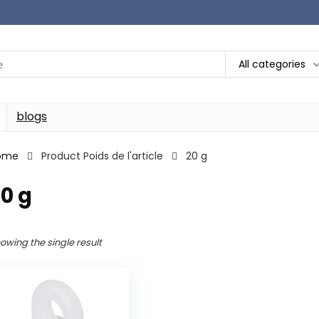
All categories
blogs
ome
Product Poids de l'article
‎20 g
20 g
owing the single result