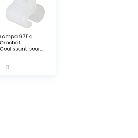
Lampa 97114
Crochet
Coulissant pour
rails de rideaux y
– Pack de 25
pièce