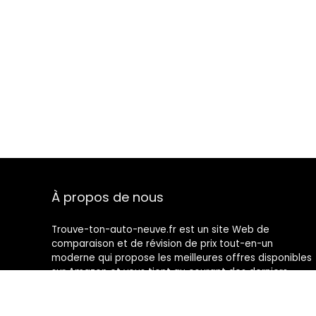
À propos de nous
Trouve-ton-auto-neuve.fr est un site Web de
comparaison et de révision de prix tout-en-un
moderne qui propose les meilleures offres disponibles
sur Amazon et vous tient au courant des derniers
blogs ajoutés. Toutes les images sont la propriété de
leurs propriétaires respectifs. Tout le contenu cité est
dérivé de leurs sources respectives.