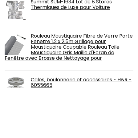
Summit SUM-1634 Lot de 8 Stores
Thermiques de Luxe pour Voiture
Rouleau Moustiquaire Fibre de Verre Porte
Fenetre 1.2 x 2.5m Grillage pour
Moustiquaire Coupable Rouleau Toile
Moustiquaire Gris Maille d'Écran de
Fenêtre avec Brosse de Nettoyage pour
Cales, boulonnerie et accessoires - H&R -
6055665
Sikaflex-522, Colle-mastic pour
jointoiement de caravanes et camping-
cars, Blanc, 300ml & Offgridtec Passe-toit
2 entrées pour camping-car, caravane et
bateau Passe-câble en ABS Blanc 1 pièce