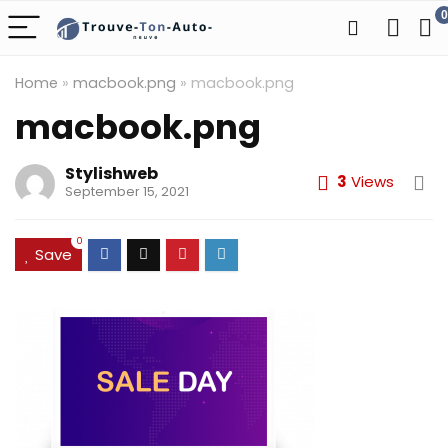
0
Home
»
macbook.png
»
macbook.png
macbook.png
Stylishweb
3
Views
September 15, 2021
0
Save