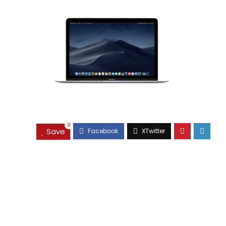
0
Save