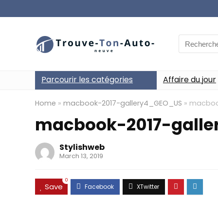
Search
for:
Parcourir les catégories
Affaire du jour
Home
»
macbook-2017-gallery4_GEO_US
»
macboo
macbook-2017-gall
Stylishweb
March 13, 2019
0
Save