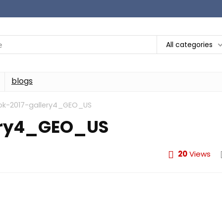
All categories
blogs
k-2017-gallery4_GEO_US
ery4_GEO_US
20
Views