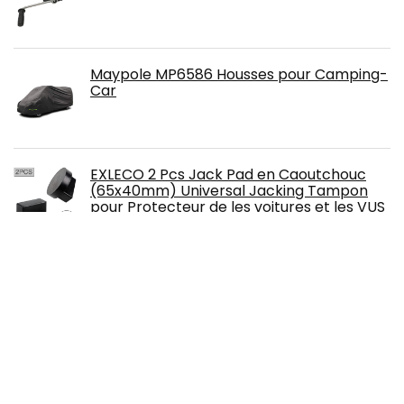
Maypole MP6586 Housses pour Camping-
Car
EXLECO 2 Pcs Jack Pad en Caoutchouc
(65x40mm) Universal Jacking Tampon
pour Protecteur de les voitures et les VUS
pour Crics et Elévateurs
KECRULV Porte Évier Triangle, Évier
Égouttoir Panier Crépine avec Ventouse
Égouttoirs d’évier Multifonctionnels
Support à Éponge pour Cuisine Salle De
Bain, avec 1 Pièce Filtre à Évier en Silicone