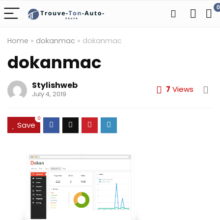
0
Home
»
dokanmac
»
dokanmac
dokanmac
Stylishweb
7
Views
July 4, 2019
0
Save