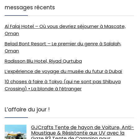
messages récents
Al Falaj Hotel – Où vous devriez séjourner à Mascate,
Oman
Belad Bont Resort – Le premier du genre à Salalah,
Oman
Radisson Blu Hotel, Riyad Qurtuba
L’expérience de voyage du musée du futur à Dubaï
10 choses à faire à Tokyo (qui ne sont pas Shibuya
Crossing) • La blonde à l’étranger
L’affaire du jour !
GJCrafts Tente de hayon de Voiture, Anti-
Moustique & Résistante aux UV avec la
Gaze B3 Tente de Camping pour