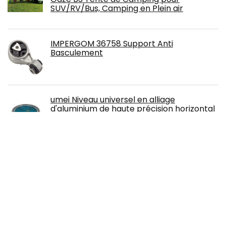
SUV/RV/Bus, Camping en Plein air
IMPERGOM 36758 Support Anti
Basculement
umei Niveau universel en alliage
d'aluminium de haute précision horizontal
à bulles (40 x 10 mm) (bleu)
Free!
Cales, boulonnerie et accessoires - H&R -
5024541
HTC Equipment 220800 Four électrique