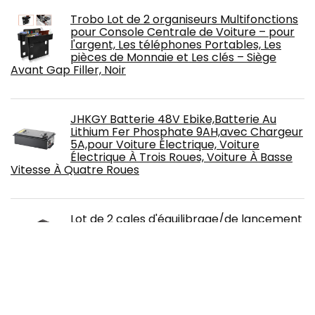
Trobo Lot de 2 organiseurs Multifonctions
pour Console Centrale de Voiture – pour
l'argent, Les téléphones Portables, Les
pièces de Monnaie et Les clés – Siège
Avant Gap Filler, Noir
JHKGY Batterie 48V Ebike,Batterie Au
Lithium Fer Phosphate 9AH,avec Chargeur
5A,pour Voiture Électrique, Voiture
Électrique À Trois Roues, Voiture À Basse
Vitesse À Quatre Roues
Lot de 2 cales d'équilibrage/de lancement
Charge max. 3500 kg, 42 x 14 x 7,5 cm
Pour caravane/camping-car
as - Schwabe Prise Murale Caravane CEE
230V / 16A Clapet de Protection Prise 3