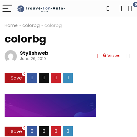
0
Home
»
colorbg
»
colorbg
colorbg
Stylishweb
6
Views
June 26, 2019
0
Save
0
Save