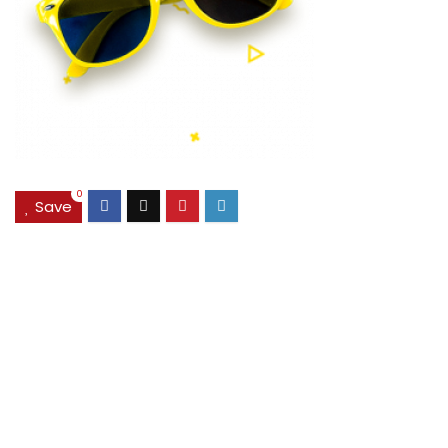
0
Save