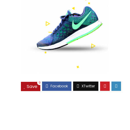
0
Save