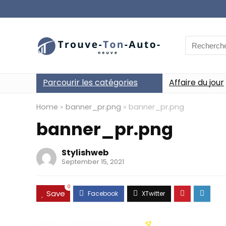
Search
for:
Parcourir les catégories
Affaire du jour
Home
»
banner_pr.png
»
banner_pr.png
banner_pr.png
Stylishweb
September 15, 2021
0
Save