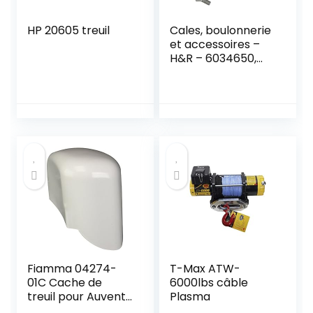
HP 20605 treuil
Cales, boulonnerie
et accessoires –
H&R – 6034650,
argenté
Fiamma 04274-
T-Max ATW-
01C Cache de
6000lbs câble
treuil pour Auvent
Plasma
Polar F451 Droit,