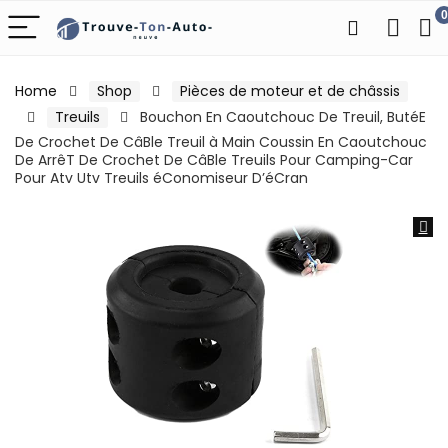
0
Home
Shop
Pièces de moteur et de châssis
Treuils
Bouchon En Caoutchouc De Treuil, ButéE
De Crochet De CâBle Treuil à Main Coussin En Caoutchouc
De ArrêT De Crochet De CâBle Treuils Pour Camping-Car
Pour Atv Utv Treuils éConomiseur D’éCran