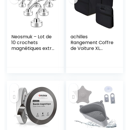
Neosmuk – Lot de
achilles
10 crochets
Rangement Coffre
magnétiques extra
de Voiture XL
puissants 10 kg
Pliable –
avec crochet pour
Organisateur
réfrigérateur,
Coffre Voiture
crochet robuste
Robuste avec
pour plafond, petit
Compartiments,
crochet
Caisse Rangement
magnétique pour
Auto Imperméable
camionnette, mur
pour SUV Berline
(blanc)