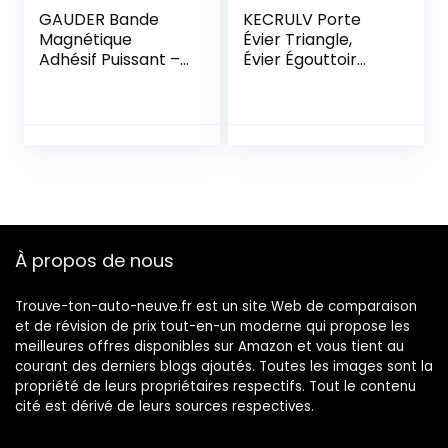
GAUDER Bande
KECRULV Porte
Magnétique
Évier Triangle,
Adhésif Puissant –
Évier Égouttoir
Ruban Magnétique
Panier Crépine
Découpable avec
avec Ventouse
Force
Égouttoirs d’évier
d’Adhérence
Multifonctionnels
Élevée – Ruban
Support à Éponge
Aimanté
pour Cuisine Salle
Autocollant pour
De Bain, avec 1
Bricolage (3 m x 15
Pièce Filtre à Évier
mm)
en Silicone
À propos de nous
Trouve-ton-auto-neuve.fr est un site Web de comparaison
et de révision de prix tout-en-un moderne qui propose les
meilleures offres disponibles sur Amazon et vous tient au
courant des derniers blogs ajoutés. Toutes les images sont la
propriété de leurs propriétaires respectifs. Tout le contenu
cité est dérivé de leurs sources respectives.