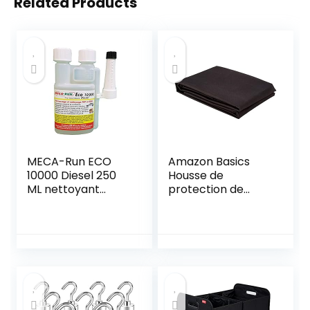
Related Products
MECA-Run ECO
Amazon Basics
10000 Diesel 250
Housse de
ML nettoyant
protection de
Moteur
banquette arrière
de type banc pour
animaux
domestiques