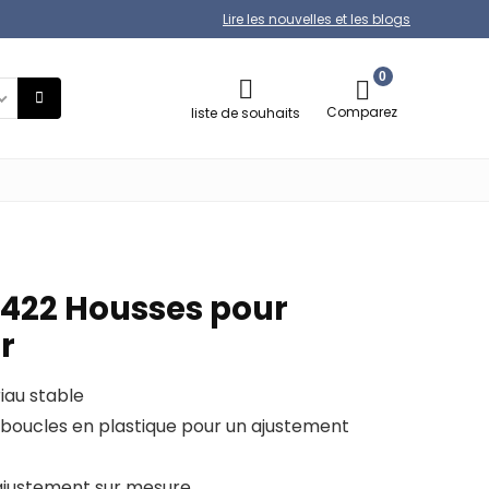
Lire les nouvelles et les blogs
0
Comparez
liste de souhaits
422 Housses pour
r
iau stable
 boucles en plastique pour un ajustement
 ajustement sur mesure