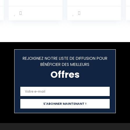
2006 |
camping-car
Thermomatte |
(5,79 à 6,40 m)
Bugschutzplane
de qualité
supérieure –
Respirante – 4
couches – Non
tissée –
Protection toute
l’année (5,79 à
6,40 m)
REJOIGNEZ NOTRE LISTE DE DIFFUSION POUR
BÉNÉFICIER DES MEILLEURS
Offres