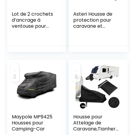
Lot de 2 crochets
Asteri Housse de
d’ancrage à
protection pour
ventouse pour
caravane et
voiture avec
camping-car (5,79
crochet de fixation
à 6,40 m) de
rotatif à 360 ° pour
qualité supérieure
auvent latéral de
– Respirante – 4
voiture, bateau,
couches – Non
bâche de
tissée – Protection
camping, tentes,
toute l’année (5,79
bagages
à 6,40 m)
Maypole MP9425
Housse pour
Housses pour
Attelage de
Camping-Car
Caravane,Tianher
Housse Universelle