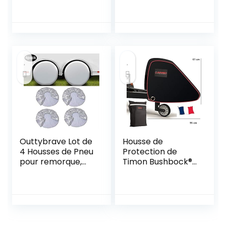
Pour Attelage
Housse étanche et
Anti-poussière
Barre D’attelage
Adaptée aux
RemorqueS
Caravanes et
Camping-cars
(103x30x67cm)
Outtybrave Lot de
Housse de
4 Housses de Pneu
Protection de
pour remorque,
Timon Bushbock®
Camping-Car,
Premium en Tissu
Voiture, Camion,
Oxford 600D avec
Camping-Car
revêtement PU et
réflecteurs
Protection de
Timon Universelle