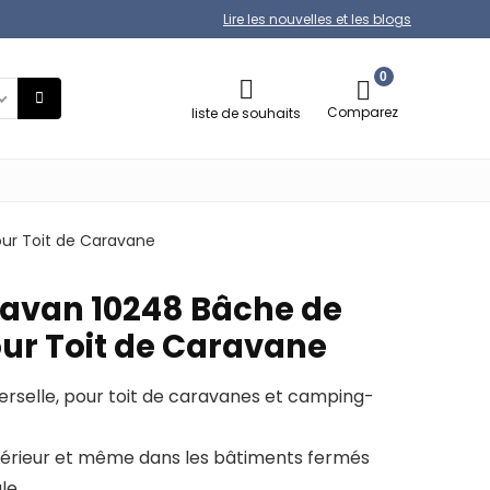
Lire les nouvelles et les blogs
0
Comparez
liste de souhaits
ur Toit de Caravane
avan 10248 Bâche de
our Toit de Caravane
erselle, pour toit de caravanes et camping-
extérieur et même dans les bâtiments fermés
le.