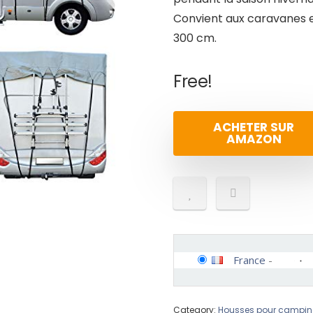
Convient aux caravanes 
300 cm.
Free!
ACHETER SUR
AMAZON
France
-
Category:
Housses pour campin