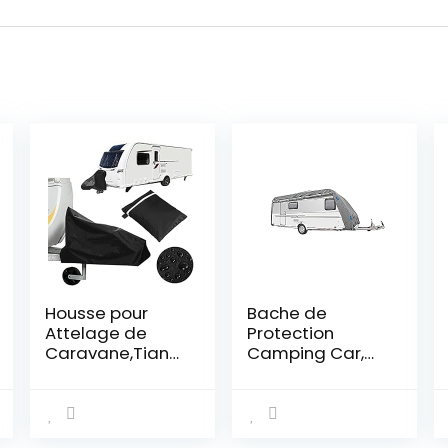
Housse pour
Bache de
Attelage de
Protection
Caravane,Tianh
Camping Car,
er Housse
Bache
Universelle Pour
Caravane,
Attelage Housse
Housse
étanche et Anti-
Caravane,