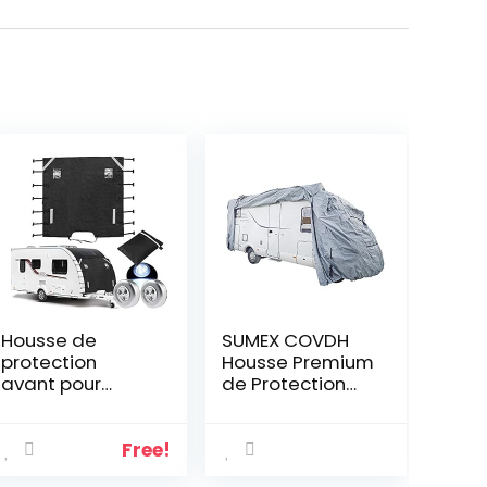
Housse de
SUMEX COVDH
protection
Housse Premium
avant pour
de Protection
caravane avec
pour Camping-
2 lumières LED,
Car 5.4-6.2 m
fixations
Free!
améliorées