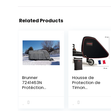
Related Products
Brunner
Housse de
7241463N
Protection de
Protéction
Timon
Camper Cover
Bushbock®
6M, 550-600 cm
Premium en
Tissu Oxford
600D avec