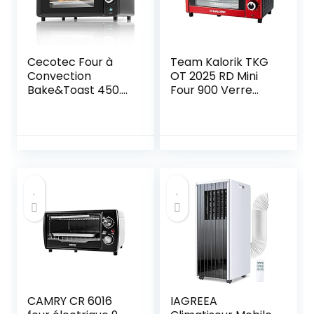
Cecotec Four à
Team Kalorik TKG
Convection
OT 2025 RD Mini
Bake&Toast 450.
Four 900 Verre
Capacité de 10
Rouge Métallique 9
litres, 1000 W,
L
Température
jusqu’à 230 ºC et
Temps jusqu’à 60
minutes, Parfait
pour Panini et
Viennoiserie,
Inclus : Plateau
Ramasse-miettes.
CAMRY CR 6016
IAGREEA