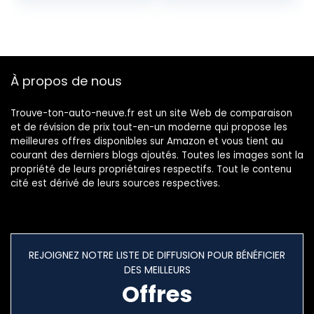
cuisson; Air Fry,
tailles de quart –
Roast, Grill, Bake
Gadget pour
and more,
cuisine/camping-
Silver/Black
car – Noir
DT200EU
À propos de nous
Trouve-ton-auto-neuve.fr est un site Web de comparaison
et de révision de prix tout-en-un moderne qui propose les
meilleures offres disponibles sur Amazon et vous tient au
courant des derniers blogs ajoutés. Toutes les images sont la
propriété de leurs propriétaires respectifs. Tout le contenu
cité est dérivé de leurs sources respectives.
REJOIGNEZ NOTRE LISTE DE DIFFUSION POUR BÉNÉFICIER
DES MEILLEURS
Offres