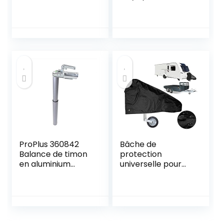
Renfort
spécial camping
40753050001.
ProPlus 360842
Bâche de
Balance de timon
protection
en aluminium
universelle pour
Charge d’appui
timon de caravane
max. 100 kg Avec
et caravane – Noir
sac de rangement
– 103 x 30 x 67 cm