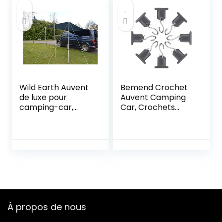
Voiture pour
voiture Bâche de
Ustensiles,
bâche réglable
Camping-Cars,
pour SUV Minivan
Bateaux, Maison
79x118in (Vert)
(avec 20 Vis)
Wild Earth Auvent
Bemend Crochet
de luxe pour
Auvent Camping
camping-car,
Car, Crochets
caravane,
D’auvent S,
camping-car, 2,4
Accessoires
m x 3 m, gris foncé
Auvent RV, Auvent
RV Ensemble de
Crochets, pour
Activités en Plein
Air, Camping-Car,
Caravane, 8 Paires,
Gris
À propos de nous