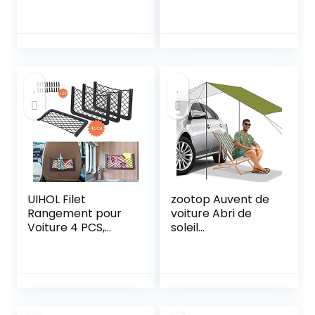
Sable Neige Boue
inoxydable – Kit de
59 x 17,5 x 1 cm –
blocage pour
Plaque
store de camping
désenlisement
– Accessoires pour
Voiture SUV
rail de passepoil
Camping Car 4×4
pour caravane,
camping-car,
camping-car,
bateau
UIHOL Filet
zootop Auvent de
Rangement pour
voiture Abri de
Voiture 4 PCS,
soleil
Organisateurs
Imperméable
Rangement Coffre
Auvent de voiture
35,5 * 18,5 CM,
Tente de camping
Multifonctionnel
avec tissu Oxford
Sac Pocket
enduit d’argent
Organizer de
210D Auvent de