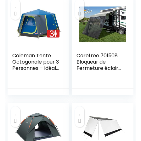
Coleman Tente
Carefree 701508
Octogonale pour 3
Bloqueur de
Personnes – Idéale
Fermeture éclair
pour Le Camping
pour auvent
dans Le Jardin,
Dôme Étanche
avec Tapis de Sol
Cousu