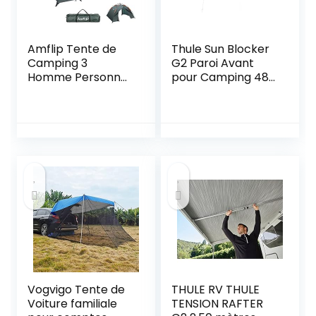
Amflip Tente de
Thule Sun Blocker
Camping 3
G2 Paroi Avant
Homme Personnes
pour Camping 480
Tente
x 170 cm
Automatique
Instantanée,
Double Porte,
Imperméable et
Coupe-Vent,
Tente intérieure et
Extérieure 2 en 1,
pour Familles
Camping Voyage
Plein Air
Vogvigo Tente de
THULE RV THULE
Voiture familiale
TENSION RAFTER