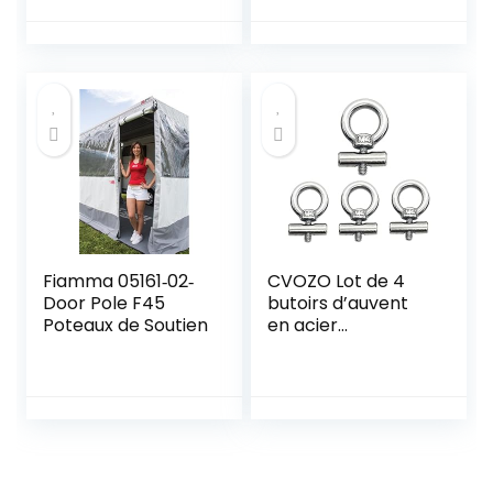
106,7 x 160 cm
ancrage au Sol –
Accessoire de
Camping
Professionnel –
Accessoire de
Camping-Car
Fiamma 05161‐02‐
CVOZO Lot de 4
Door Pole F45
butoirs d’auvent
Poteaux de Soutien
en acier
inoxydable – Kit de
blocage pour
store de camping
– Accessoires pour
rail de passepoil
pour caravane,
camping-car,