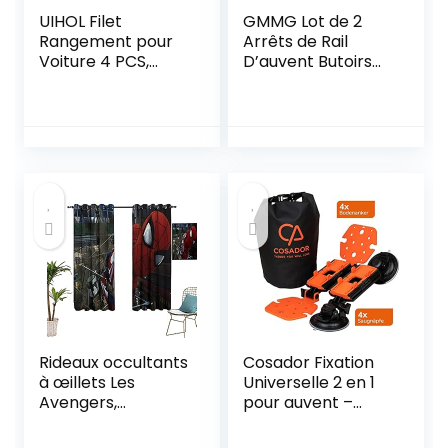
UIHOL Filet
GMMG Lot de 2
Rangement pour
Arrêts de Rail
Voiture 4 PCS,
D’auvent Butoirs
Organisateurs
D’auvent Kit de
Rangement Coffre
Blocage avec 2
35,5 * 18,5 CM,
mousquetons pour
Multifonctionnel
Rail de Fixation V
Sac Pocket
VV Caravane
Organizer de
Camping Car
Voiture pour
Bateau
Ustensiles,
Camping-Cars,
Bateaux, Maison
(avec 20 Vis)
Rideaux occultants
Cosador Fixation
à œillets Les
Universelle 2 en 1
Avengers,
pour auvent –
Spiderman pour
Ventouse
chambre et salon
puissante et