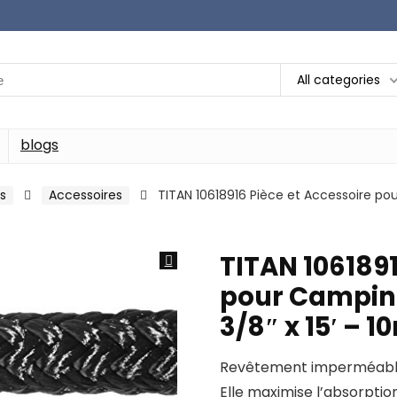
All categories
blogs
s
Accessoires
TITAN 10618916 Pièce et Accessoire pou
TITAN 1061891
pour Camping
3/8″ x 15′ – 
Revêtement imperméable 
Elle maximise l’absorptio