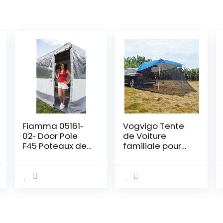
Fiamma 05161‐
Vogvigo Tente
02‐ Door Pole
de Voiture
F45 Poteaux de
familiale pour
Soutien
comptes
latéraux de
Voiture, SUV,
auvent pour Le
Camping et la
Famille (Bleu)