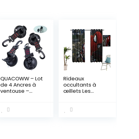
QUACOWW – Lot
Rideaux
de 4 Ancres à
occultants à
ventouse –
œillets Les
Crochet de
Avengers,
fixation pour
Spiderman pour
voiture, bâche
chambre et
de camping –
salon 106,7 x 160
Accessoires à
cm
ventouse –
Crochet