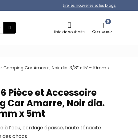
Lire les nouvelles et les blogs
0
Comparez
liste de souhaits
r Camping Car Amarre, Noir dia. 3/8″ x 15′ – 10mm x
6 Pièce et Accessoire
 Car Amarre, Noir dia.
10mm x 5mt
à l’eau, cordage épaisse, haute ténacité
n des chocs