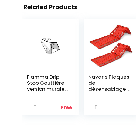
Related Products
Fiamma Drip
Navaris Plaques
Stop Gouttière
de
version murale
désensablage –
300 cm
Jeu de 2X
Plaque à Sable
Neige Boue 59 x
Free!
17,5 x 1 cm –
Plaque
désenlisement
Voiture SUV