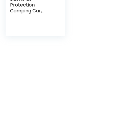
Protection
Camping Car,
Bache Caravane,
Housse Caravane,
Bache Camping
Car – Taille XL, env.
670 x 250 x 220