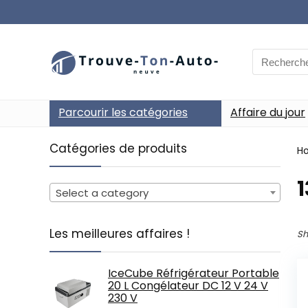
Search
for:
Parcourir les catégories
Affaire du jour
Catégories de produits
H
‎
Select a category
Les meilleures affaires !
Sh
IceCube Réfrigérateur Portable
20 L Congélateur DC 12 V 24 V
230 V