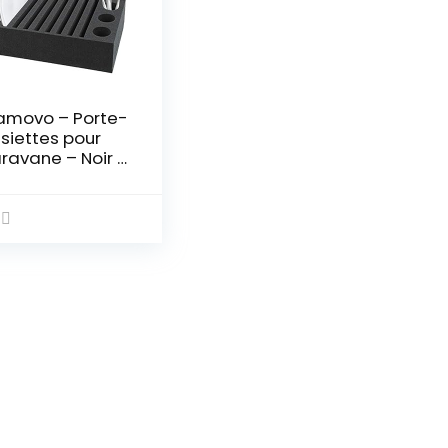
movo – Porte-
siettes pour
ravane – Noir –
0 x 245 x 60
m