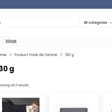
All categories
blogs
ome
Product Poids de l'article
‎130 g
130 g
owing all 3 results