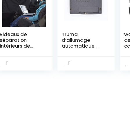
Rideaux de
Truma
wa
séparation
d’allumage
as
intérieurs de
automatique,
ca
Voiture Pare-
30050-53000
33
Soleil, Pare-Brise
m
Pare-Brise
fenêtre latérale
Pare-Soleil
Voyage intimité
Pare-Soleil
Rideau, Rideau de
séparation Avant
et arrière de
Voiture