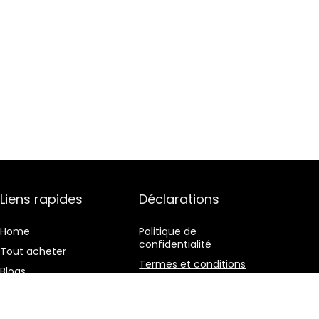
Liens rapides
Déclarations
Home
Politique de
confidentialité
Tout acheter
Termes et conditions
Blogs
Divulgation des
Nos boutiques en ligne
affiliations
Publicité