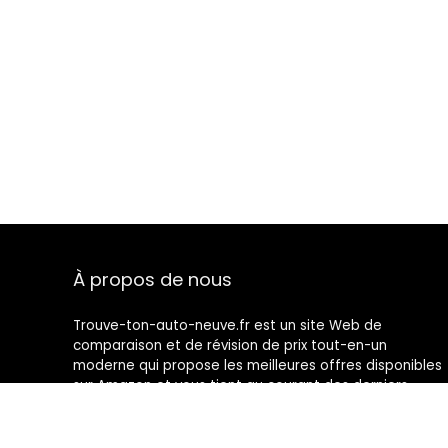
À propos de nous
Trouve-ton-auto-neuve.fr est un site Web de
comparaison et de révision de prix tout-en-un
moderne qui propose les meilleures offres disponibles
sur Amazon et vous tient au courant des derniers
blogs ajoutés. Toutes les images sont la propriété de
leurs propriétaires respectifs. Tout le contenu cité est
dérivé de leurs sources respectives.