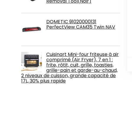
Removal Tool(Noir)
DOMETIC 91020000131
PerfectView CAM35 Twin NAV
Cuisinart Mini-four friteuse à air
comprimé (Air Fryer), 7 en 1 :
frite, rôtit, cuit, grille, toasties,
grille-pain et garde-au-chaud,
2 niveaux de cuisson, grande capacité de
17L, 30% plus rapide