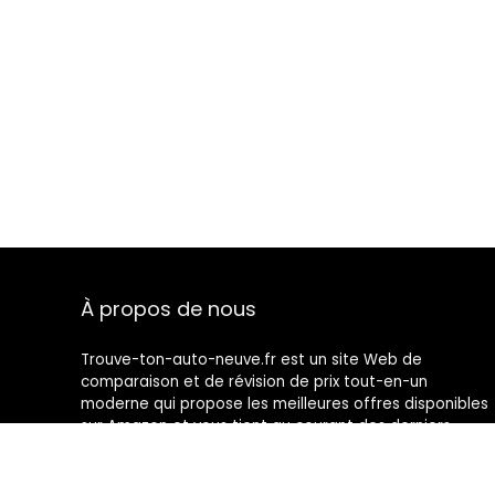
À propos de nous
Trouve-ton-auto-neuve.fr est un site Web de
comparaison et de révision de prix tout-en-un
moderne qui propose les meilleures offres disponibles
sur Amazon et vous tient au courant des derniers
blogs ajoutés. Toutes les images sont la propriété de
leurs propriétaires respectifs. Tout le contenu cité est
dérivé de leurs sources respectives.