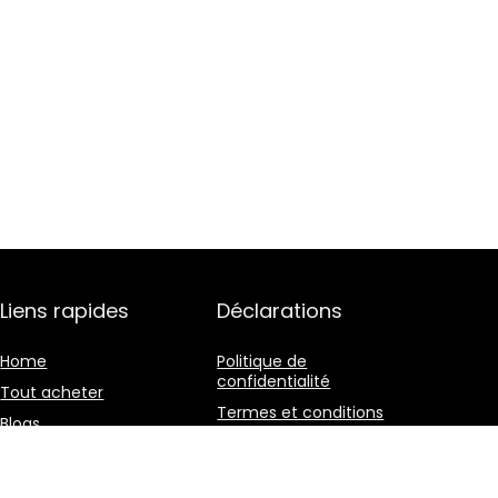
Liens rapides
Déclarations
Home
Politique de
confidentialité
Tout acheter
Termes et conditions
Blogs
Divulgation des
Nos boutiques en ligne
affiliations
Publicité