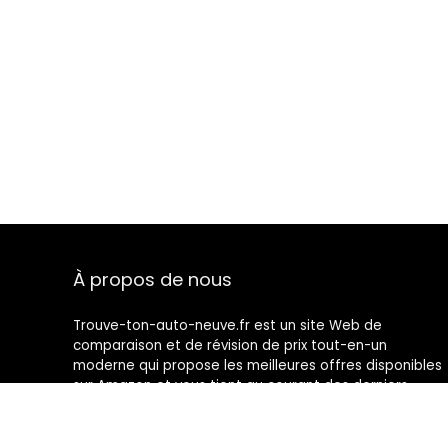
À propos de nous
Trouve-ton-auto-neuve.fr est un site Web de
comparaison et de révision de prix tout-en-un
moderne qui propose les meilleures offres disponibles
sur Amazon et vous tient au courant des derniers
blogs ajoutés. Toutes les images sont la propriété de
leurs propriétaires respectifs. Tout le contenu cité est
dérivé de leurs sources respectives.