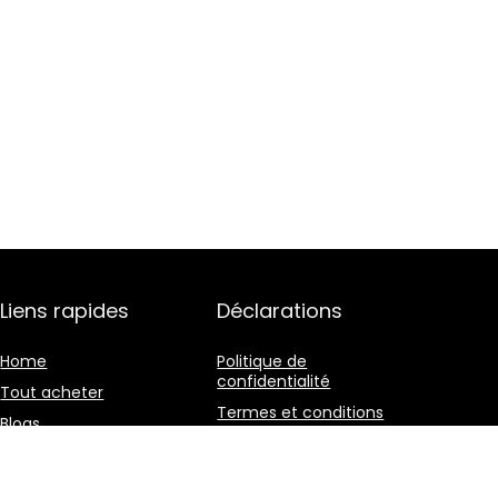
Liens rapides
Déclarations
Home
Politique de
confidentialité
Tout acheter
Termes et conditions
Blogs
Divulgation des
Nos boutiques en ligne
affiliations
Publicité