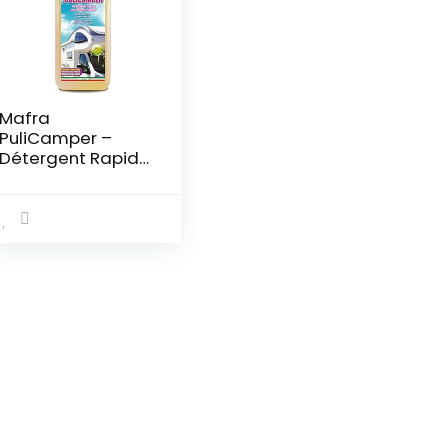
Mafra
PuliCamper –
Détergent Rapide
pour extérieur de
Camping-Car
H0135