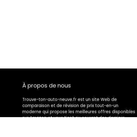
À propos de nous
Trouve-ton-auto-neuve.fr est un site Web de
comparaison et de révision de prix tout-en-un
moderne qui propose les meilleures offres disponibles
sur Amazon et vous tient au courant des derniers
blogs ajoutés. Toutes les images sont la propriété de
leurs propriétaires respectifs. Tout le contenu cité est
dérivé de leurs sources respectives.