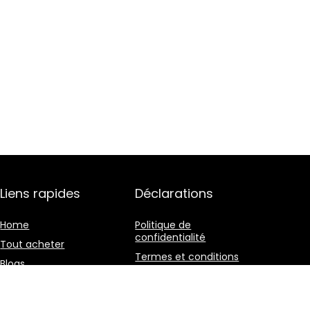
Liens rapides
Déclarations
Home
Politique de
confidentialité
Tout acheter
Termes et conditions
Blogs
Divulgation des
Nos boutiques en ligne
affiliations
Publicité