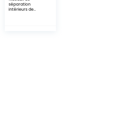
séparation
intérieurs de
Voiture Pare-Soleil,
Pare-Brise Pare-
Brise fenêtre
latérale Pare-Soleil
Voyage intimité
Pare-Soleil Rideau,
Rideau de
séparation Avant
et arrière de
Voiture