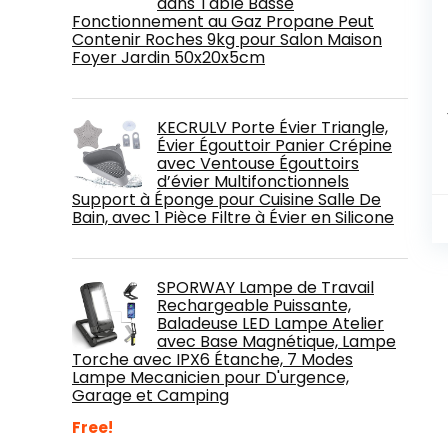
dans Table Basse
Fonctionnement au Gaz Propane Peut
Contenir Roches 9kg pour Salon Maison
Foyer Jardin 50x20x5cm
KECRULV Porte Évier Triangle,
Évier Égouttoir Panier Crépine
avec Ventouse Égouttoirs
d’évier Multifonctionnels
Support à Éponge pour Cuisine Salle De
Bain, avec 1 Pièce Filtre à Évier en Silicone
SPORWAY Lampe de Travail
Rechargeable Puissante,
Baladeuse LED Lampe Atelier
avec Base Magnétique, Lampe
Torche avec IPX6 Étanche, 7 Modes
Lampe Mecanicien pour D'urgence,
Garage et Camping
Free!