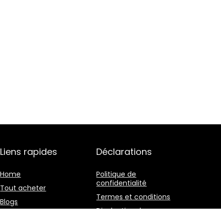
Liens rapides
Déclarations
Home
Politique de
confidentialité
Tout acheter
Termes et conditions
Blogs
Divulgation des
Nos boutiques en ligne
affiliations