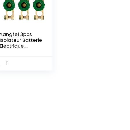
Yangfei 3pcs
Isolateur Batterie
Electrique,
Interrupteurs De
Batterie Coupe
Circuit De Voiture
Cosse Batterie
Bornes Pour
Déconnecter Le
Terminal
Universel De
Voiture, Bateau