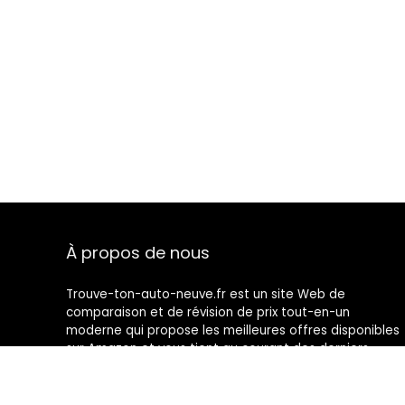
À propos de nous
Trouve-ton-auto-neuve.fr est un site Web de
comparaison et de révision de prix tout-en-un
moderne qui propose les meilleures offres disponibles
sur Amazon et vous tient au courant des derniers
blogs ajoutés. Toutes les images sont la propriété de
leurs propriétaires respectifs. Tout le contenu cité est
dérivé de leurs sources respectives.