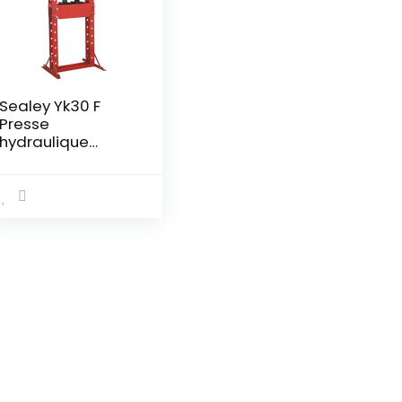
Sealey Yk30 F
Presse
hydraulique
30tonne type de
sol