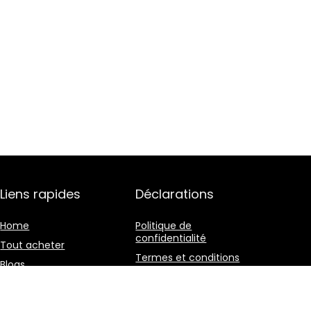
Liens rapides
Déclarations
Home
Politique de
confidentialité
Tout acheter
Termes et conditions
Blogs
Divulgation des
Nos boutiques en ligne
affiliations
Publicité