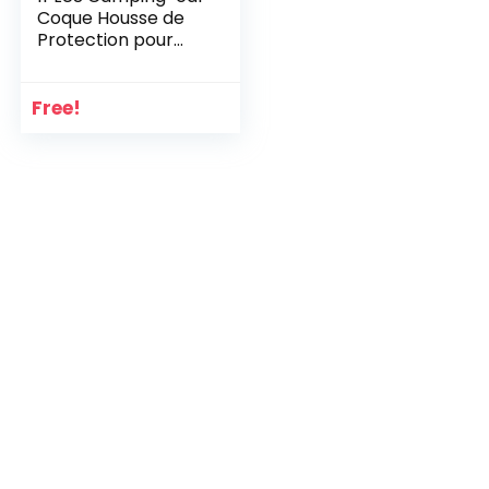
Coque Housse de
Protection pour
camping mobile
dans différentes
tailles
Free!