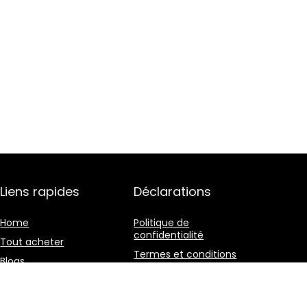
Liens rapides
Déclarations
Home
Politique de
confidentialité
Tout acheter
Termes et conditions
Blogs
Divulgation des
Nos boutiques en ligne
affiliations
Publicité