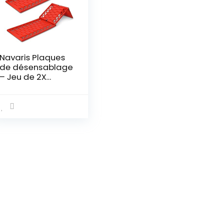
Navaris Plaques
de désensablage
– Jeu de 2X
Plaque à Sable
Neige Boue 59 x
17,5 x 1 cm –
Plaque
désenlisement
Voiture SUV
Camping Car 4×4