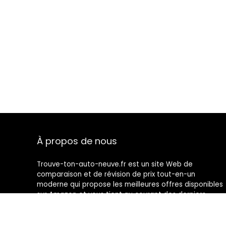
À propos de nous
Trouve-ton-auto-neuve.fr est un site Web de
comparaison et de révision de prix tout-en-un
moderne qui propose les meilleures offres disponibles
sur Amazon et vous tient au courant des derniers
blogs ajoutés. Toutes les images sont la propriété de
leurs propriétaires respectifs. Tout le contenu cité est
dérivé de leurs sources respectives.