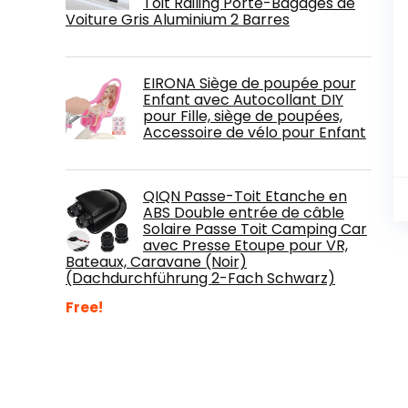
Toit Railing Porte-Bagages de
Voiture Gris Aluminium 2 Barres
EIRONA Siège de poupée pour
Enfant avec Autocollant DIY
pour Fille, siège de poupées,
Accessoire de vélo pour Enfant
QIQN Passe-Toit Etanche en
ABS Double entrée de câble
Solaire Passe Toit Camping Car
avec Presse Etoupe pour VR,
Bateaux, Caravane (Noir)
(Dachdurchführung 2-Fach Schwarz)
Free!