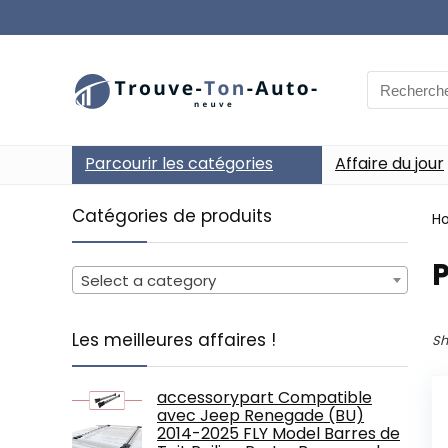
Search
for:
Parcourir les catégories
Affaire du jour
Catégories de produits
H
‎
Select a category
Les meilleures affaires !
Sh
accessorypart Compatible
avec Jeep Renegade (BU)
2014-2025 FLY Model Barres de