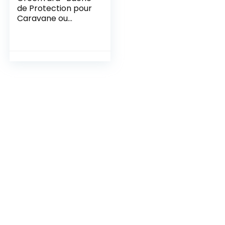
de Protection pour
Caravane ou
Camping-Car |
Taille L 610 x 250 x
220 cm | Housse de
Camping |
Protection Contre
la poussière et
l’humidité |
Résistant à l’eau et
Respirant | Durable