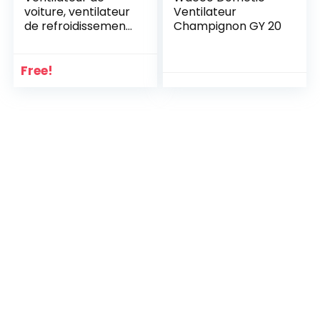
voiture, ventilateur
Ventilateur
de refroidissement
Champignon GY 20
silencieux portable
Riloer 12 / 24V pour
camping de
Free!
voyage, avec prise
allume-cigare,
rotation 360