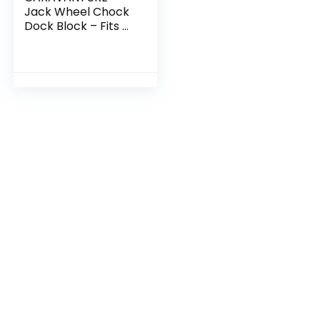
Jack Wheel Chock
Dock Block – Fits 6″
Caster, Heavy Duty
Reinforced Rubber
Stabilizer for
Trailer, RV, Boat,
Camper, Jet Ski –
Secure, Prevent
Rolling, Weather-
Resistant, High Grip
Lock