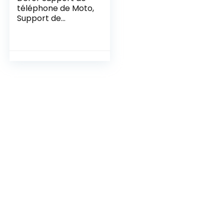
téléphone de Moto,
Support de
Navigation de Moto
de Remplacement
Noir pour Triumph
Tiger 900 Rally Pro
2020