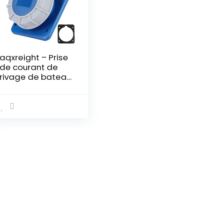
aqxreight – Prise
de courant de
rivage de bateau
IP67 étanche 16A
220-250V avec
joint, prise de
courant adaptée
pour caravane
camping-car
Yacht RV