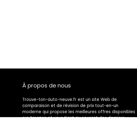
À propos de nous
Trouve-ton-auto-neuve.fr est un site Web de
comparaison et de révision de prix tout-en-un
moderne qui propose les meilleures offres disponibles
sur Amazon et vous tient au courant des derniers
blogs ajoutés. Toutes les images sont la propriété de
leurs propriétaires respectifs. Tout le contenu cité est
dérivé de leurs sources respectives.