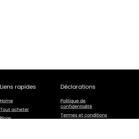
Liens rapides
Déclarations
Home
Politique de
confidentialité
Tout acheter
Termes et conditions
Blogs
Divulgation des
Nos boutiques en ligne
affiliations
Publicité