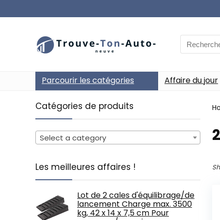
Search
for:
Parcourir les catégories
Affaire du jour
Catégories de produits
H
‎
Select a category
Les meilleures affaires !
Sh
Lot de 2 cales d'équilibrage/de
lancement Charge max. 3500
kg, 42 x 14 x 7,5 cm Pour