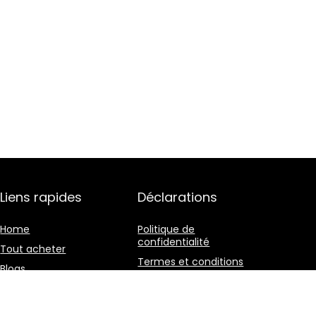
Liens rapides
Déclarations
Home
Politique de
confidentialité
Tout acheter
Termes et conditions
Blogs
Divulgation des
Nos boutiques en ligne
affiliations
Publicité