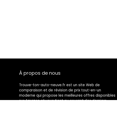
À propos de nous
Trouve-ton-auto-neuve.fr est un site Web de
comparaison et de révision de prix tout-en-un
moderne qui propose les meilleures offres disponibles
sur Amazon et vous tient au courant des derniers
blogs ajoutés. Toutes les images sont la propriété de
leurs propriétaires respectifs. Tout le contenu cité est
dérivé de leurs sources respectives.