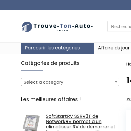
Search
for:
Parcourir les catégories
Affaire du jour
Catégories de produits
H
‎
Select a category
Les meilleures affaires !
Sh
SoftStartRV SSRV3T de
NetworkRV permet à un
climatiseur RV de démarrer et