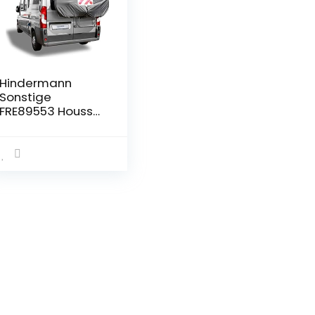
Hindermann
Sonstige
FRE89553 Housse
de Protection City