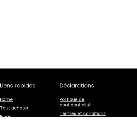
Liens rapides
Déclarations
Home
Politique de
confidentialité
Tout acheter
Termes et conditions
Blogs
Divulgation des
Nos boutiques en ligne
affiliations
Publicité