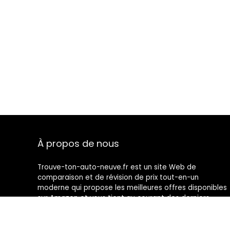
À propos de nous
Trouve-ton-auto-neuve.fr est un site Web de
comparaison et de révision de prix tout-en-un
moderne qui propose les meilleures offres disponibles
sur Amazon et vous tient au courant des derniers
blogs ajoutés. Toutes les images sont la propriété de
leurs propriétaires respectifs. Tout le contenu cité est
dérivé de leurs sources respectives.