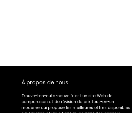
À propos de nous
Trouve-ton-auto-neuve.fr est un site Web de
comparaison et de révision de prix tout-en-un
moderne qui propose les meilleures offres disponibles
sur Amazon et vous tient au courant des derniers
blogs ajoutés. Toutes les images sont la propriété de
leurs propriétaires respectifs. Tout le contenu cité est
dérivé de leurs sources respectives.