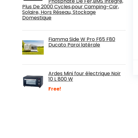
Phosphate De Fer,BMS Intégré,
Plus De 2000 Cycles,pour Camping-Car,
Solaire, Hors Réseau, Stockage
Domestique
Fiamma Side W Pro F65 F80
Ducato Paroi latérale
Ardes Mini four électrique Noir
10 L 800 W
Free!